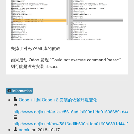
去掉了对PyYAML库的依赖
如果启动 Odoo 发现 “Could not execute command ‘sassc’”
则可能是没有安装 libsass
Information
Odoo 11 到 Odoo 12 安装的依赖环境变化
http://www.oejia.net/article/5616adffb600c1fda016086891d441
http://www.oejia.net/raw/5616adffb600c1fda016086891d44170
admin
on 2018-10-17