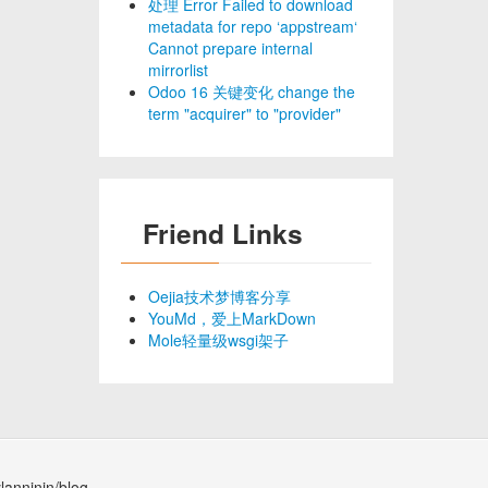
处理 Error Failed to download
metadata for repo ‘appstream‘
Cannot prepare internal
mirrorlist
Odoo 16 关键变化 change the
term "acquirer" to "provider"
Friend Links
Oejia技术梦博客分享
YouMd，爱上MarkDown
Mole轻量级wsgi架子
lanninin/blog