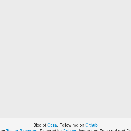
Blog of
Oejia
. Follow me on
Github
 by
Twitter Bootstrap
. Powered by
Golang
. Inspare by Editor.md and Dy