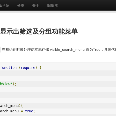
E学院
分享
关于
编辑器
认就显示出筛选及分组功能菜单
在初始化时做处理使本地存储 visible_search_menu 置为True，具体
function
(
require
)
{
hView'
);
arch_menu
){
arch_menu 
=
true
;