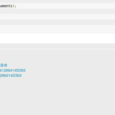
uments
);
能菜单
d2b1286d14f23b5
1286d14f23b5