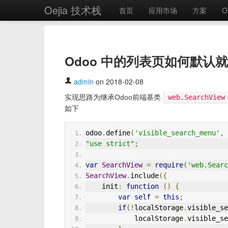
Oejia 技术栈
首页
应用市场
方案
O
Odoo 中的列表页如何默
admin
on 2018-02-08
实现思路为继承Odoo前端基类
web.SearchView
如下
odoo
.
define
(
'visible_search_menu'
,
"use strict"
;
var
SearchView
=
require
(
'web.Searc
SearchView
.
include
({
    init
:
function
()
{
var
self
=
this
;
if
(!
localStorage
.
visible_se
            localStorage
.
visible_se