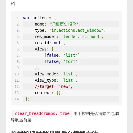
如：
var
 action 
=
{
     name
:
'详细历史报价'
,
     type
:
'ir.actions.act_window'
,
     res_model
:
'tender.fs.round'
,
     res_id
:
null
,
     views
:
[
[
false
,
'list'
],
[
false
,
'form'
]
],
     view_mode
:
'list'
,
     view_type
:
'list'
,
//target: 'new',
     context
:
{},
};
clear_breadcrumbs: true
用于控制是否清除面包屑
导航当前层