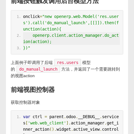
前端按钮触发调用后台模型方法
onclick
=
"new openerp.web.Model('res.user
s').call('do_manual_launch',[[]]).then(f
unction(action){
    openerp.client.action_manager.do_act
ion(action);
})"
上面例子即调用了后端
res.users
模型
的
do_manual_launch
方法，并返回了一个需要跳转到
的视图action
前端视图控制器
获取控制器对象
var
 ctrl 
=
 parent
.
odoo
.
__DEBUG__
.
service
s
[
'web.web_client'
].
action_manager
.
get_i
nner_action
().
widget
.
active_view
.
control