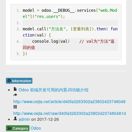
model 
=
 odoo
.
__DEBUG__
.
services
[
"web.Mod
el"
](
"res.users"
);
model
.
call
(
"方法名"
,
[变量列表]).
then
(
fun
ction
(
val
)
{
    console
.
log
(
val
)
// val为"方法"返
回的值
})
Information
Odoo 前端开发可用的内置JS功能介绍
http://www.oejia.net/article/d40fa3263302a238024237480481d
http://www.oejia.net/raw/d40fa3263302a238024237480481da7
admin
on 2017-12-26
Odoo
Category