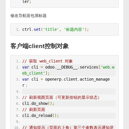
ler
;
修改导航面包屑标题
ctrl
.
set
(
'title'
,
'标题内容'
);
客户端client控制对象
// 获取 web_client 对象
var
 cli 
=
 odoo
.
__DEBUG__
.
services
[
'web.w
eb_client'
];
var
 cli 
=
 openerp
.
client
.
action_manage
r
；
// 刷新视图页面（可更新按钮的显示状态）
cli
.
do_show
();
// 刷新页面
cli
.
do_reload
();
// 通知提示（页面右上角）第三个参数表示通知是