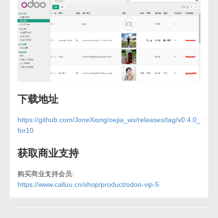
下载地址
https://github.com/JoneXiong/oejia_wx/releases/tag/v0.4.0_
for10
获取商业支持
购买商业支持会员:
https://www.calluu.cn/shop/product/odoo-vip-5