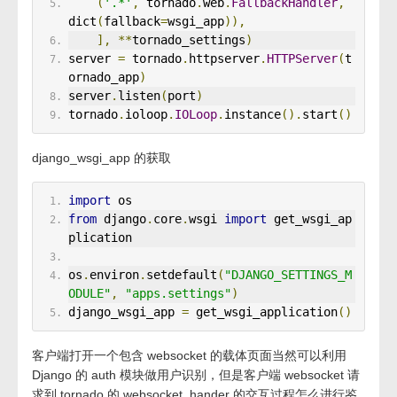
(
'.*'
,
 tornado
.
web
.
FallbackHandler
,
dict
(
fallback
=
wsgi_app
)),
],
**
tornado_settings
)
server 
=
 tornado
.
httpserver
.
HTTPServer
(
t
ornado_app
)
server
.
listen
(
port
)
tornado
.
ioloop
.
IOLoop
.
instance
().
start
()
django_wsgi_app 的获取
import
 os
from
 django
.
core
.
wsgi 
import
 get_wsgi_ap
plication
os
.
environ
.
setdefault
(
"DJANGO_SETTINGS_M
ODULE"
,
"apps.settings"
)
django_wsgi_app 
=
 get_wsgi_application
()
客户端打开一个包含 websocket 的载体页面当然可以利用
Django 的 auth 模块做用户识别，但是客户端 websocket 请
求到 tornado 的 websocket_hander 的交互过程怎么进行鉴