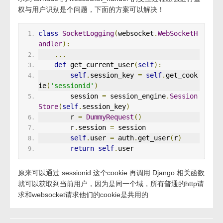
权与用户识别是个问题，下面的方案可以解决！
class
SocketLogging
(
websocket
.
WebSocketH
andler
):
...
def
 get_current_user
(
self
):
self
.
session_key 
=
self
.
get_cook
ie
(
'sessionid'
)
        session 
=
 session_engine
.
Session
Store
(
self
.
session_key
)
        r 
=
DummyRequest
()
        r
.
session 
=
 session
self
.
user 
=
 auth
.
get_user
(
r
)
return
self
.
user
原来可以通过 sessionid 这个cookie 再调用 Django 相关函数
就可以获取到当前用户，因为是同一个域，所有普通的http请
求和websocket请求他们的cookie是共用的