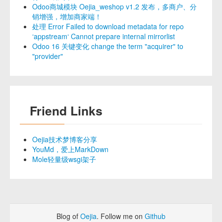
Odoo商城模块 Oejia_weshop v1.2 发布，多商户、分
销增强，增加商家端！
处理 Error Failed to download metadata for repo
‘appstream‘ Cannot prepare internal mirrorlist
Odoo 16 关键变化 change the term "acquirer" to
"provider"
Friend Links
Oejia技术梦博客分享
YouMd，爱上MarkDown
Mole轻量级wsgi架子
Blog of
Oejia
. Follow me on
Github