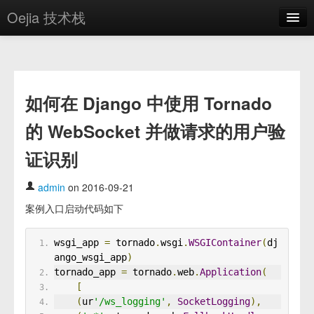
Oejia 技术栈
首页
应用市场
如何在 Django 中使用 Tornado
方案
的 WebSocket 并做请求的用户验
OE学院
证识别
分享
关于
admin
on 2016-09-21
案例入口启动代码如下
编辑器
wsgi_app 
=
 tornado
.
wsgi
.
WSGIContainer
(
dj
登录
ango_wsgi_app
)
tornado_app 
=
 tornado
.
web
.
Application
(
[
(
ur
'/ws_logging'
,
SocketLogging
),