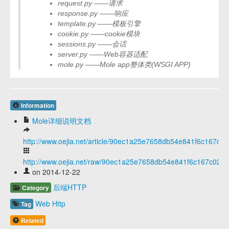
request.py ——请求
response.py ——响应
template.py ——模板引擎
cookie.py ——cookie模块
sessions.py ——会话
server.py ——Web容器适配
mole.py ——Mole app整体类(WSGI APP)
Information
Mole详细说明文档
http://www.oejia.net/article/90ec1a25e7658db54e841f6c167c02
http://www.oejia.net/raw/90ec1a25e7658db54e841f6c167c02fb
on 2014-12-22
后端HTTP
Category
Web
Http
Tag
Related