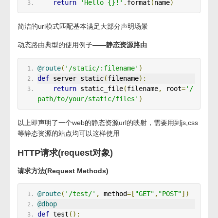
return
'Hello {}!'
.
format
(
name
)
简洁的url模式匹配基本满足大部分声明场景
动态路由典型的使用例子——
静态资源路由
@route
(
'/static/:filename'
)
def
 server_static
(
filename
):
return
 static_file
(
filename
,
 root
=
'/
path/to/your/static/files'
)
以上即声明了一个web的静态资源url的映射，需要用到js,css
等静态资源的站点均可以这样使用
HTTP请求(request对象)
请求方法(Request Methods)
@route
(
'/test/'
,
 method
=[
"GET"
,
"POST"
])
@dbop
def
 test
():