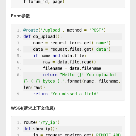
t
(
forum_id
,
 page
)
Form参数
@route
(
'/upload'
,
 method 
=
'POST'
)
def
 do_upload
():
    name 
=
 request
.
forms
.
get
(
'name'
)
    data 
=
 request
.
files
.
get
(
'data'
)
if
 name 
and
 data
.
file
:
        raw 
=
 data
.
file
.
read
()
        filename 
=
 data
.
filename
return
"Hello {}! You uploaded 
{} ( {} bytes )."
.
format
(
name
,
 filename
,
len
(
raw
))
return
"You missed a field"
WSGI(请求上下文信息)
route
(
'/my_ip'
)
def
 show_ip
():
    ip 
=
 request
.
environ
.
get
(
'REMOTE_ADD