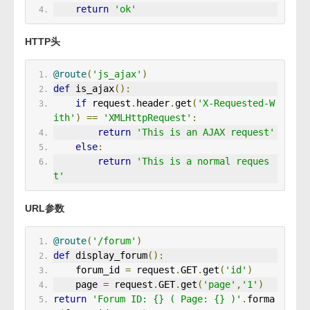
return
'ok'
HTTP头
@route
(
'js_ajax'
)
def
 is_ajax
():
if
 request
.
header
.
get
(
'X-Requested-W
ith'
)
==
'XMLHttpRequest'
:
return
'This is an AJAX request'
else
:
return
'This is a normal reques
t'
URL参数
@route
(
'/forum'
)
def
 display_forum
():
    forum_id 
=
 request
.
GET
.
get
(
'id'
)
    page 
=
 request
.
GET
.
get
(
'page'
,
'1'
)
return
'Forum ID: {} ( Page: {} )'
.
forma