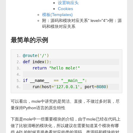
设置响应头
Cookies
模板(Templates)
附：源码和模块对应关系" level="4">
附：源
码和模块对应关系
最简单的示例
@route
(
'/'
)
def
 index
():
return
"hello mole!"
if
 __name__  
==
"__main__"
:
    run
(
host
=
'127.0.0.1'
,
 port
=
8080
)
可以看出，mole中讲究的是简洁、直接，不做过多封装，尽
量保持Python语言的原生特性
下面是mole中一些重要模块的介绍，由于mole已经在代码上
做了比较清晰的模块化，所以建议在需要知道某个模块有哪
些 API 的时候直接参看对应的类的源码，类源码和模块的对