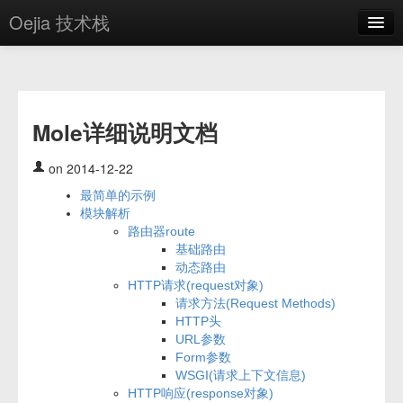
Oejia 技术栈
首页
应用市场
Mole详细说明文档
方案
OE学院
on 2014-12-22
最简单的示例
分享
模块解析
路由器route
关于
基础路由
动态路由
编辑器
HTTP请求(request对象)
请求方法(Request Methods)
登录
HTTP头
URL参数
Form参数
WSGI(请求上下文信息)
HTTP响应(response对象)