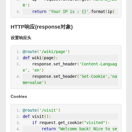
R'
)
return
'Your IP is : {}'
.
format
(
ip
)
HTTP响应(response对象)
设置响应头
@route
(
'/wiki/page'
)
def
 wiki
(
page
):
    response
.
set_header
(
'Content-Languag
e'
,
'en'
)
    response
.
set_header
(
'Set-Cookie'
,
'na
me=value'
)
Cookies
@route
(
'/visit'
)
def
 visit
():
if
 request
.
get_cookie
(
"visited"
):
return
"Welcome back! Nice to se