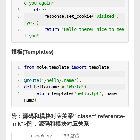
e you again"
else
:
        response
.
set_cookie
(
"visited"
,
"yes"
)
return
"Hello there! Nice to mee
t you"
模板(Templates)
from
 mole
.
template 
import
 template
@route
(
'/hello/:name'
):
def
 hello
(
name 
=
'World'
)
return
 template
(
'hello.tpl'
,
 name 
=
name
)
附：源码和模块对应关系" class="reference-
link">
附：源码和模块对应关系
route.py ——URL路由