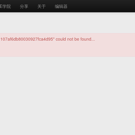
E学院
分享
关于
编辑器
1107af6db80030927fca4d95" could not be found...