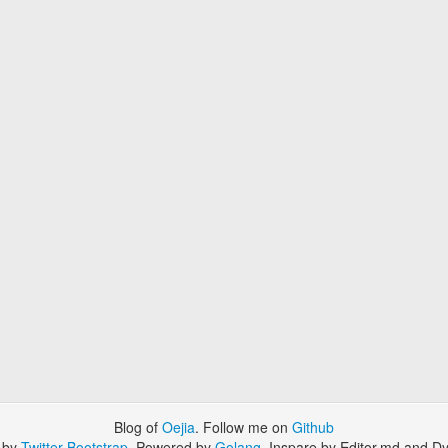
Blog of
Oejia
. Follow me on
Github
 by
Twitter Bootstrap
. Powered by
Golang
. Inspare by Editor.md and Dy