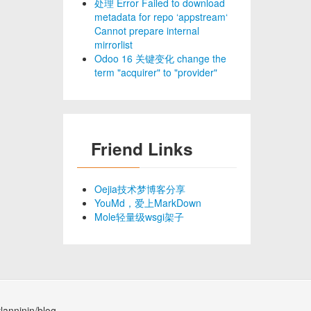
处理 Error Failed to download
metadata for repo ‘appstream‘
Cannot prepare internal
mirrorlist
Odoo 16 关键变化 change the
term "acquirer" to "provider"
Friend Links
Oejia技术梦博客分享
YouMd，爱上MarkDown
Mole轻量级wsgi架子
lanninin/blog