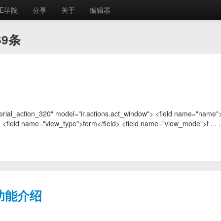
E学院
分享
关于
编辑器
69条
ial_action_320" model="ir.actions.act_window"> <field name="nam
 <field name="view_type">form</field> <field name="view_mode">t ... .
功能介绍