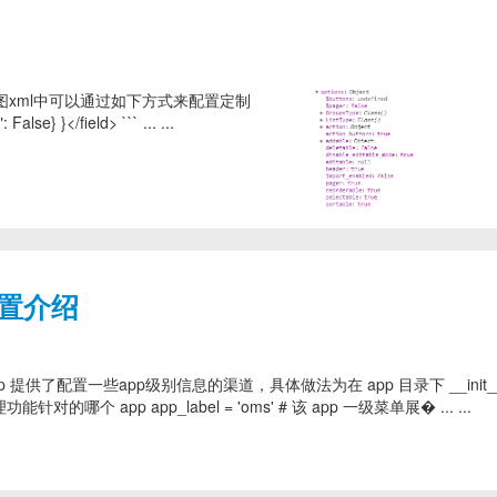
在视图xml中可以通过如下方式来配置定制
False} }</field> ``` ... ...
设置介绍
 app 提供了配置一些app级别信息的渠道，具体做法为在 app 目录下 __init_
哪个 app app_label = 'oms' # 该 app 一级菜单展� ... ...