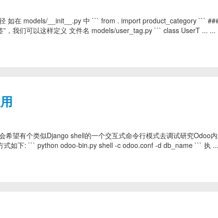
s/__init__.py 中 ``` from . import product_category ``` #
定义 文件名 models/user_tag.py ``` class UserT ... ...
使用
经常会希望有个类似Django shell的一个交互式命令行模式去调试研究Odoo
hon odoo-bin.py shell -c odoo.conf -d db_name ``` 执 ... 