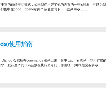
，其包含了丰富的前端交互形式，如果我们用好了他的内置的一些js对象，可以为
odoo、openerp两个命名空间下，下面列举� ... ...
nds)使用指南
py```Django 会把所有commands 都列出来，其中 xadmin 类别下即为扩
o app，默认生产的代码会放在执行命令的工作路径下(可根据需要转� ... ...