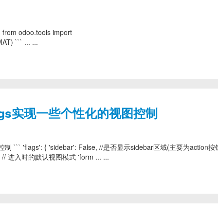
odoo.tools import
``` ... ...
的 flags实现一些个性化的视图控制
 'flags': { 'sidebar': False, //是否显示sidebar区域(主要为action按
t', // 进入时的默认视图模式 'form ... ...