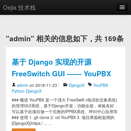
Oejia 技术栈
首页
应用市场
"admin" 相关的信息如下，共 169条
方案
OE学院
基于 Django 实现的开源
分享
FreeSwitch GUI —— YouPBX
关于
admin
on 2018-11-23
:
DjangoX
YouPBX
编辑器
Python
DjangoX
### 概述 YouPBX 是一个强大 FreeSwift (电话软交换系统)
登录
的管理GUI系统，基于Django开发，功能全面，体验友好，
可以基于此项目做一个完善的IPPBX系统、呼叫中心应用等
### 使用 1. git clone 2. cd YouPBX 3. 项目界面框架用的
[DjangoX](https:/ ... ...