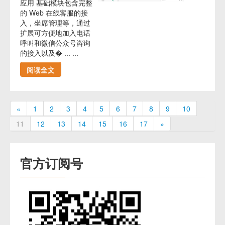
应用 基础模块包含完整
的 Web 在线客服的接
入，坐席管理等，通过
扩展可方便地加入电话
呼叫和微信公众号咨询
的接入以及� ... ...
阅读全文
«
1
2
3
4
5
6
7
8
9
10
11
12
13
14
15
16
17
»
官方订阅号