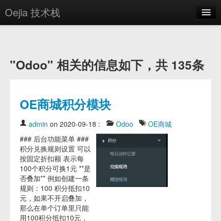
Oejia 技术栈
首页
应用市场
"Odoo" 相关的信息如下，共 135条
方案
OE学院
OE商城积分模块
分享
admin
on 2020-09-18
:
Odoo
OE商城
关于
### 后台功能菜单 ###
积分兑换规则设置 可以
编辑器
按固定折扣额 表示每
100个积分可换1元 **是
登录
否叠加** 例如创建一条
规则：100 积分抵扣10
元，如果不开启叠加，
那么在单个订单里只能
用100积分抵扣10元，