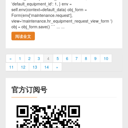
'default_equipment_id': 1, } env =
self.env(context=default_data) obj_form =
Form(env['maintenance.request'],
view='maintenance.hr_equipment_request_view_form ')
obj = obj_form.save() ``` ... ...
阅读全文
«
1
2
3
4
5
6
7
8
9
10
11
12
13
14
»
官方订阅号