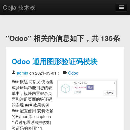
Oejia 技术栈
首页
应用市场
"Odoo" 相关的信息如下，共 135条
方案
OE学院
Odoo 通用图形验证码模块
分享
admin
on 2021-09-01
:
Odoo
关于
### 概述 可以方便地集
成验证码功能到您的表
编辑器
单中，模块内置登录页
面和注册页面的验证码
登录
的实现 ### 效果实例
### 配置使用 安装依赖
的Python库：captcha
**通过配置系统来控制
验证码的表现** 1.