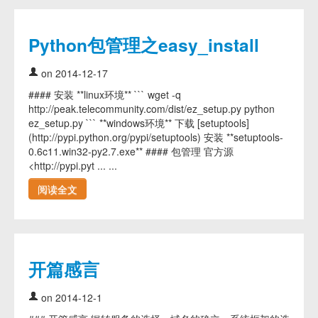
Python包管理之easy_install
on 2014-12-17
#### 安装 **linux环境** ``` wget -q
http://peak.telecommunity.com/dist/ez_setup.py python
ez_setup.py ``` **windows环境** 下载 [setuptools]
(http://pypi.python.org/pypi/setuptools) 安装 **setuptools-
0.6c11.win32-py2.7.exe** #### 包管理 官方源
<http://pypi.pyt ... ...
阅读全文
开篇感言
on 2014-12-1