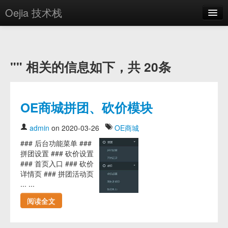
Oejia 技术栈
首页
应用市场
"" 相关的信息如下，共 20条
方案
OE学院
OE商城拼团、砍价模块
分享
admin
on 2020-03-26
OE商城
关于
### 后台功能菜单 ###
拼团设置 ### 砍价设置
编辑器
### 首页入口 ### 砍价
详情页 ### 拼团活动页
登录
... ...
阅读全文