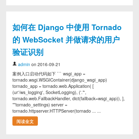
如何在 Django 中使用 Tornado
的 WebSocket 并做请求的用户
验证识别
admin
on 2016-09-21
案例入口启动代码如下 ``` wsgi_app =
tornado.wsgi.WSGIContainer(django_wsgi_app)
tornado_app = tornado.web.Application( [
(ur'/ws_logging', SocketLogging), ('.*',
tornado.web.FallbackHandler, dict(fallback=wsgi_app)), ],
**tornado_settings) server =
tornado.httpserver.HTTPServer(tornado ... ...
阅读全文