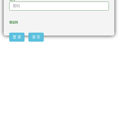
验证码
登 录
清 空