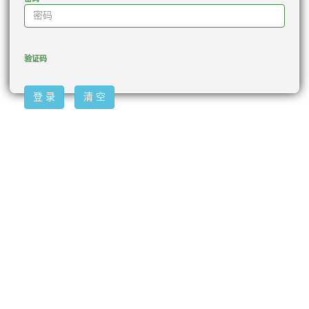
验证码
登 录
清 空