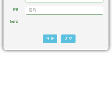
密码
验证码
登 录
清 空