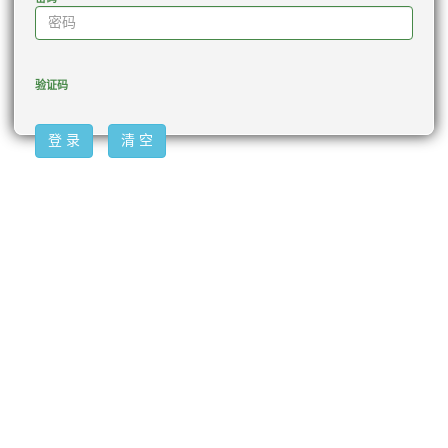
验证码
登 录
清 空