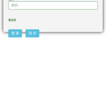
验证码
登 录
清 空