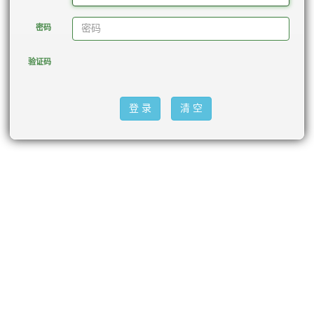
密码
验证码
登 录
清 空