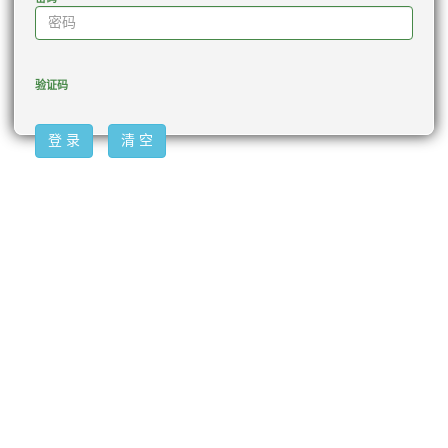
验证码
登 录
清 空