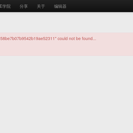
E学院
分享
关于
编辑器
3e58be7b07b9542b19ae52311" could not be found...