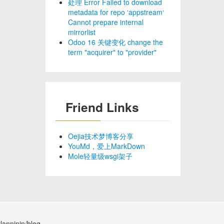
处理 Error Failed to download
metadata for repo ‘appstream‘
Cannot prepare internal
mirrorlist
Odoo 16 关键变化 change the
term "acquirer" to "provider"
Friend Links
Oejia技术梦博客分享
YouMd，爱上MarkDown
Mole轻量级wsgi架子
lanninin/blog