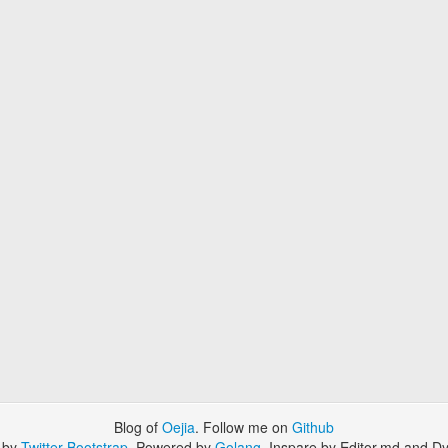
Blog of
Oejia
. Follow me on
Github
 by
Twitter Bootstrap
. Powered by
Golang
. Inspare by Editor.md and Dy