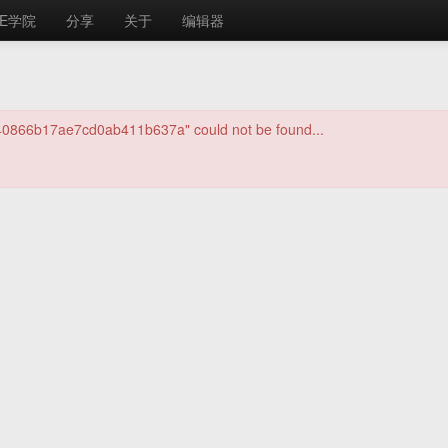
E学院
分享
关于
编辑器
340866b17ae7cd0ab411b637a" could not be found...