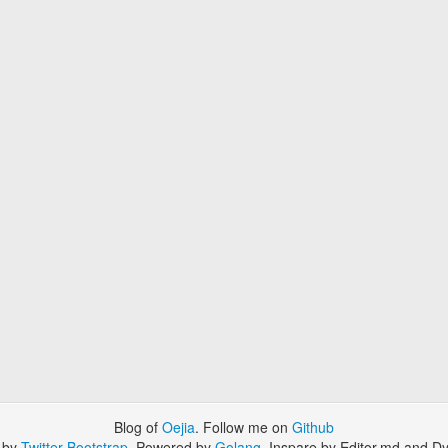
Blog of
Oejia
. Follow me on
Github
 by
Twitter Bootstrap
. Powered by
Golang
. Inspare by Editor.md and Dy