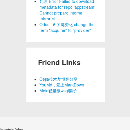
处理 Error Failed to download
metadata for repo ‘appstream‘
Cannot prepare internal
mirrorlist
Odoo 16 关键变化 change the
term "acquirer" to "provider"
Friend Links
Oejia技术梦博客分享
YouMd，爱上MarkDown
Mole轻量级wsgi架子
lanninin/blog