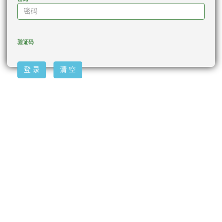
验证码
登 录
清 空