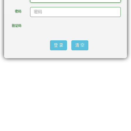
密码
验证码
登 录
清 空